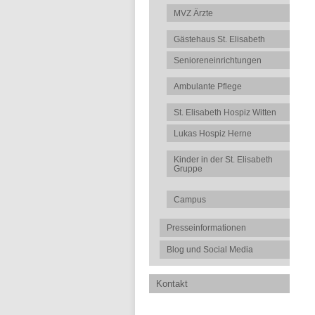
MVZ Ärzte
Gästehaus St. Elisabeth
Senioreneinrichtungen
Ambulante Pflege
St. Elisabeth Hospiz Witten
Lukas Hospiz Herne
Kinder in der St. Elisabeth
Gruppe
Campus
Presseinformationen
Blog und Social Media
Kontakt