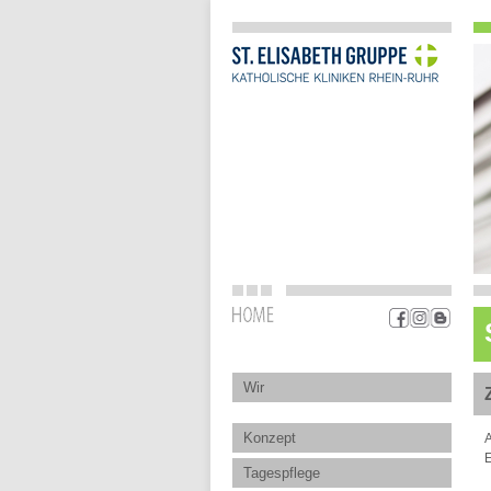
Wir
Konzept
A
E
Tagespflege